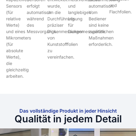
und
Sensors
erfolgt
wurde,
und
automatisch.
Flachfolien.
(für
automatisch
um die
langlebigen
Vom
relative
während
Durchführung
Lösung
Bediener
Werte)
des
präziser
für
sind keine
und eines
Messvorgangs.
Dickenmessungen
Dickenmessgeräte.
zusätzlichen
Mikrometers
von
Maßnahmen
(für
Kunststofffolien
erforderlich.
absolute
zu
Werte),
vereinfachen.
die
gleichzeitig
arbeiten.
Das vollständige Produkt in jeder Hinsicht
Qualität in jedem Detail