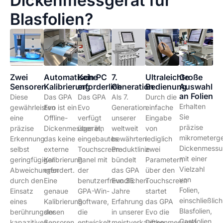
Dickenmessgerät für
Blasfolien?
Zwei
Automatische
Kein PC
7.
Ultraleichte
Große
Sensoren
Kalibrierung
erforderlich
Generation
Bedienung
Auswahl
an Folien
Diese
Das GPA
Das GPA
Als 7.
Durch die
Erhalten
gewährleisten
Evo ist ein
Evo
Generation
einfache
Sie
eine
Offline-
verfügt
unserer
Eingabe
präzise
präzise
Dickenmessgerät,
über ein
weltweit
von
mikrometerg
Erkennung
das keine
eingebautes
bewährten
lediglich
Dickenmessu
selbst
externe
Touchscreen-
Produktlinie
zwei
mit einer
geringfügiger
Kalibrierung
Panel mit
bündelt
Parametern
Vielzahl
Abweichungen
erfordert.
der
das GPA
über den
von
durch den
Eine
benutzerfreundlichen
Evo 35
Touchscreen
Folien,
Einsatz
genaue
GPA-Win-
Jahre
startet
einschließlich
eines
Kalibrierung
Software,
Erfahrung
das GPA
Blasfolien,
berührungslosen
der
die
in unserer
Evo die
Castfolien
kapazitiven
Sensoren
entwickelt
meistverkauften
Dickenmessung