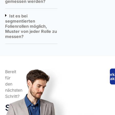
gemessen werden?
Ist es bei
segmentierten
Folienrollen möglich,
Muster von jeder Rolle zu
messen?
Bereit
Verk
für
kontak
den
nächsten
Schritt?
Sprechen