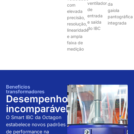
ventilador
da
com
de
gaiola
elevada
entrada
pantográfica
precisão,
e saída
integrada
resolução,
do IBC
linearidade
e ampla
faixa de
medição
Benefícios
transformadores
Desempenho
incomparável
O Smart IBC da Octagon
estabelece novos padrões
de performance na