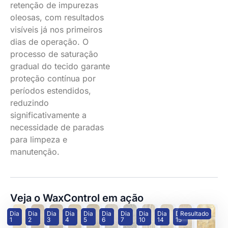
retenção de impurezas
oleosas, com resultados
visíveis já nos primeiros
dias de operação. O
processo de saturação
gradual do tecido garante
proteção contínua por
períodos estendidos,
reduzindo
significativamente a
necessidade de paradas
para limpeza e
manutenção.
Veja o WaxControl em ação
Dia
Dia
Dia
Dia
Dia
Dia
Dia
Dia
Dia
Dia
Resultado
1
2
3
4
5
6
7
10
14
15