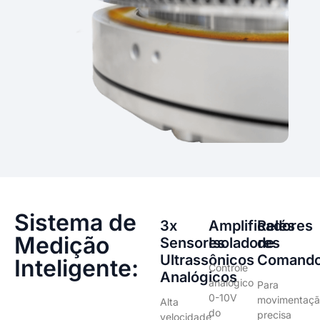
Sistema de
3x
Amplificadores
Relés
Medição
Sensores
Isoladores
de
Ultrassônicos
Comand
Inteligente:
Controle
Analógicos
analógico
Para
0-10V
movimentaçã
Alta
do
precisa
velocidade