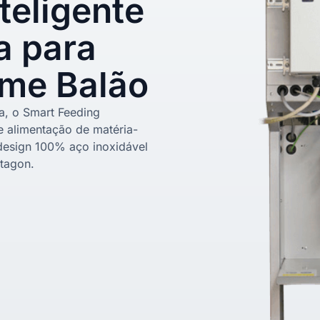
teligente
a para
lme Balão
, o Smart Feeding
e alimentação de matéria-
design 100% aço inoxidável
tagon.