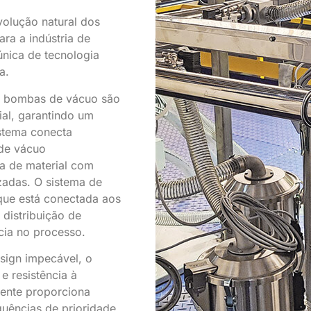
olução natural dos
ra a indústria de
nica de tecnologia
a.
om bombas de vácuo são
ial, garantindo um
istema conecta
 de vácuo
a de material com
zadas. O sistema de
que está conectada aos
distribuição de
ncia no processo.
sign impecável, o
e resistência à
gente proporciona
uências de prioridade