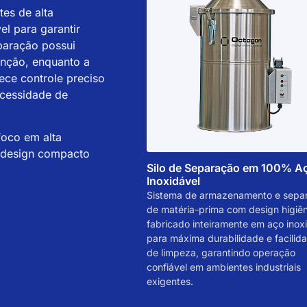
es de alta
l para garantir
eparação possui
enção, enquanto a
ece controle preciso
ecessidade de
foco em alta
e design compacto
Silo de Separação em 100% A
Inoxidável
Sistema de armazenamento e sepa
de matéria-prima com design higiên
fabricado inteiramente em aço inox
para máxima durabilidade e facilid
de limpeza, garantindo operação
confiável em ambientes industriais
exigentes.