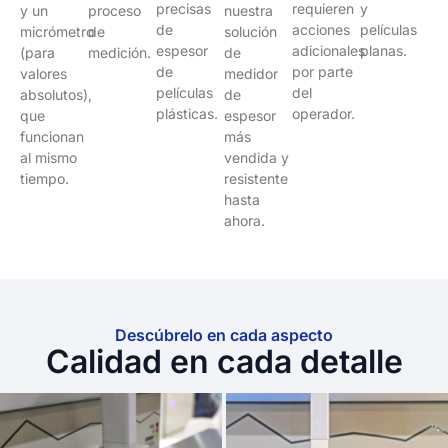
precisas
requieren
y
y un
proceso
nuestra
de
acciones
películas
micrómetro
de
solución
espesor
adicionales
planas.
(para
medición.
de
de
por parte
valores
medidor
películas
del
absolutos),
de
plásticas.
operador.
que
espesor
funcionan
más
al mismo
vendida y
tiempo.
resistente
hasta
ahora.
Descúbrelo en cada aspecto
Calidad en cada detalle