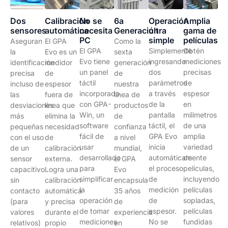
Dos
Calibración
No se
6a
Operación
Amplia
sensores
automática
necesita
Generación
ultra
gama de
PC
simple
películas
Aseguran
El GPA
Como la
El GPA
Simplemente
Obtén
la
Evo es un
sexta
Evo tiene
ingresando
mediciones
identificación
medidor
generación
un panel
dos
precisas
precisa
de
de
táctil
parámetros
de
incluso de
espesor
nuestra
incorporado
a través
espesor
las
fuera de
línea de
con GPA-
de la
en
desviaciones
línea que
productos
Win, un
pantalla
milímetros
más
elimina la
de
software
táctil, el
de una
pequeñas
necesidad
confianza
fácil de
GPA Evo
amplia
con el uso
de
a nivel
usar
inicia
variedad
de un
calibración
mundial,
desarrollado
automáticamente
de
sensor
externa.
el GPA
para
el proceso
películas,
capacitivo
Logra una
Evo
simplificar
de
incluyendo
sin
calibración
encapsula
la
medición
películas
contacto
automática
35 años
operación
de
sopladas,
(para
y precisa
de
de tomar
espesor.
películas
valores
durante el
experiencia
mediciones
No se
fundidas
relativos)
propio
en