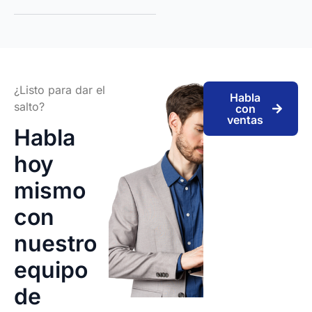
¿Listo para dar el
Habla
salto?
con
ventas
Habla
hoy
mismo
con
nuestro
equipo
de