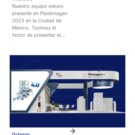
Nuestro equipo estuvo
presente en Plastimagen
2023 en la Ciudad de
México. Tuvimos el
honor de presentar el…
Octagon