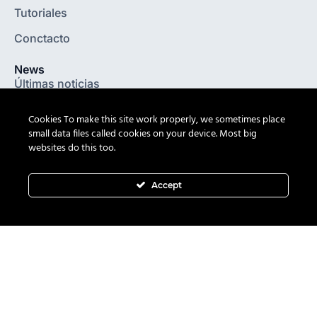
Tutoriales
Conctacto
News
Últimas noticias
Industria 4.0
Cookies To make this site work properly, we sometimes place
small data files called cookies on your device. Most big
Lanzamiento de equipos
websites do this too.
Últimos eventos
Accept
Legal
Términos de Uso
Política de privacidad
Informaciones legales
Condiciones Generales de Entrega