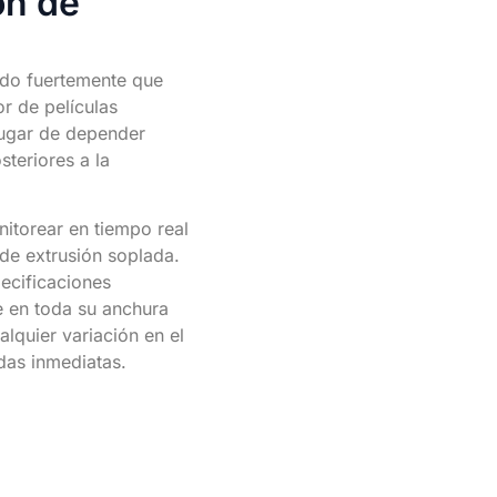
ón de
ado fuertemente que
r de películas
lugar de depender
teriores a la
itorear en tiempo real
 de extrusión soplada.
pecificaciones
 en toda su anchura
alquier variación en el
das inmediatas.