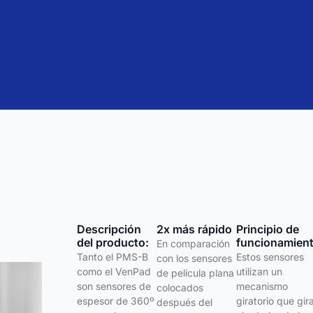
Descripción
2x más rápido
Principio de
del producto:
funcionamient
En comparación
Tanto el PMS-B
Estos sensores
con los sensores
como el VenPad
utilizan un
de película plana
son sensores de
mecanismo
colocados
espesor de 360º
giratorio que gir
después del