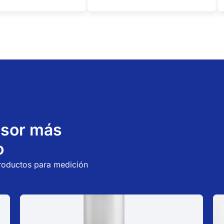
esor más
o
roductos para medición