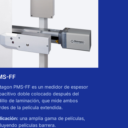
MS-FF
PMS-B
tagon PMS-FF es un medidor de espesor
Octagon P
pacitivo doble colocado después del
capacitivo
dillo de laminación, que mide ambos
gira alrede
rdes de la película extendida.
unos metros
licación:
una amplia gama de películas,
Aplicación
cluyendo películas barrera.
amplia gam