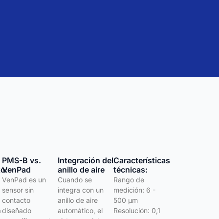
PMS-B vs.
Integración del
Características
o:
VenPad
anillo de aire
técnicas:
VenPad es un
Cuando se
Rango de
sensor sin
integra con un
medición: 6 -
contacto
anillo de aire
500 μm
a
diseñado
automático, el
Resolución: 0,1