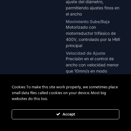
ajuste del diámetro,
permitiendo ajustes finos en
el ancho
Movimiento Sube/Baja
Motorizado con
motorreductor trifásico de
400V, controlado por la HMI
principal
Velocidad de Ajuste
Precisión en el control de
ancho con velocidad menor
que 10mm/s en modo
automático
Cookies To make this site work properly, we sometimes place
small data files called cookies on your device. Most big
websites do this too.
Sistema eléctrico y
Armario de Mandos
Con módulo IO Siemens para
control
comando de los motores y
Accept
conexión de los sensores
ultrasónicos