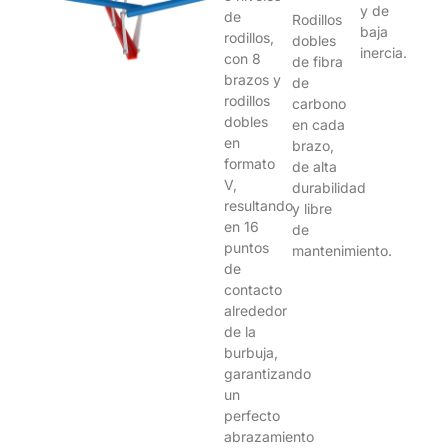
y de
de
Rodillos
baja
rodillos,
dobles
inercia.
con 8
de fibra
brazos y
de
rodillos
carbono
dobles
en cada
en
brazo,
formato
de alta
V,
durabilidad
resultando
y libre
en 16
de
puntos
mantenimiento.
de
contacto
alrededor
de la
burbuja,
garantizando
un
perfecto
abrazamiento