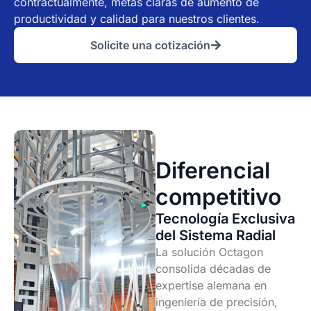
contractualmente, metas claras de aumento de
productividad y calidad para nuestros clientes.
Solicite una cotización
Diferencial
competitivo
Tecnología Exclusiva
del Sistema Radial
La solución Octagon
consolida décadas de
expertise alemana en
ingeniería de precisión,