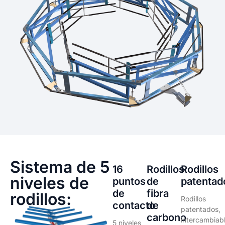
Sistema de 5
16
Rodillos
Rodillos
niveles de
puntos
de
patentad
de
fibra
rodillos:
Rodillos
contacto
de
patentados,
carbono
intercambiab
5 niveles