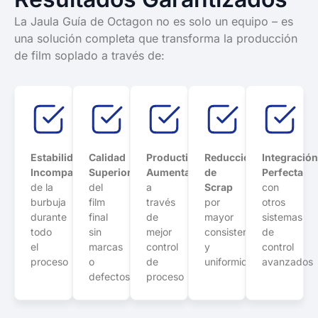
La Jaula Guía de Octagon no es solo un equipo – es
una solución completa que transforma la producción
de film soplado a través de:
Estabilidad
Calidad
Productividad
Reducción
Integració
Incomparable
Superior
Aumentada
de
Perfecta
de la
del
a
Scrap
con
burbuja
film
través
por
otros
durante
final
de
mayor
sistemas
todo
sin
mejor
consistencia
de
el
marcas
control
y
control
proceso
o
de
uniformidad
avanzados
defectos
proceso