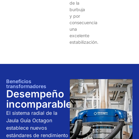
de la
burbuja
y por
consecuencia
una
excelente
estabilización.
Beneficios
transformadores
Desempeño
incomparable
El sistema radial de la
Jaula Guía Octagon
establece nuevos
estándares de rendimiento