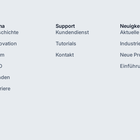
ma
Support
Neuigke
chichte
Kundendienst
Aktuelle
ovation
Tutorials
Industri
am
Kontakt
Neue Pr
O
Einführ
nden
riere