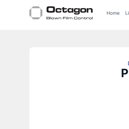
Home
L
P