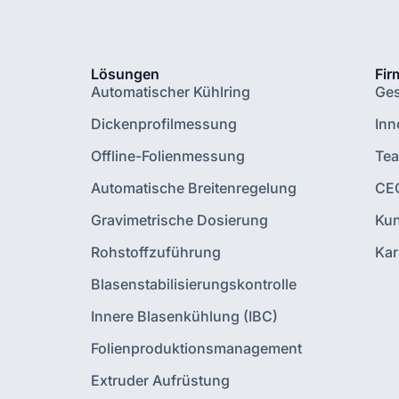
Lösungen
Fir
Automatischer Kühlring
Ges
Dickenprofilmessung
Inn
Offline-Folienmessung
Te
Automatische Breitenregelung
CE
Gravimetrische Dosierung
Ku
Rohstoffzuführung
Kar
Blasenstabilisierungskontrolle
Innere Blasenkühlung (IBC)
Folienproduktionsmanagement
Extruder Aufrüstung