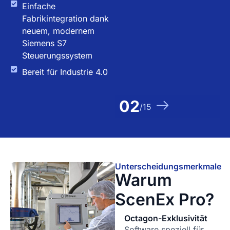
Einfache
Fabrikintegration dank
neuem, modernem
Siemens S7
Steuerungssystem
Bereit für Industrie 4.0
02
/
15
Unterscheidungsmerkmale
Warum
ScenEx Pro?
Octagon-Exklusivität
Software speziell für