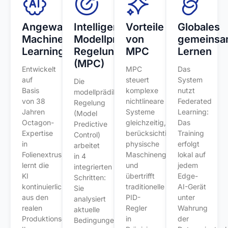
Angewandtes
Intelligente
Vorteile
Globales
Machine
Modellprädiktive
von
gemeinsa
Learning
Regelung
MPC
Lernen
(MPC)
Entwickelt
MPC
Das
auf
steuert
System
Die
Basis
komplexe
nutzt
modellprädiktive
von 38
nichtlineare
Federated
Regelung
Jahren
Systeme
Learning:
(Model
Octagon-
gleichzeitig,
Das
Predictive
Expertise
berücksichtigt
Training
Control)
in
physische
erfolgt
arbeitet
Folienextrusion
Maschinengrenzen
lokal auf
in 4
lernt die
und
jedem
integrierten
KI
übertrifft
Edge-
Schritten:
kontinuierlich
traditionelle
AI-Gerät
Sie
aus den
PID-
unter
analysiert
realen
Regler
Wahrung
aktuelle
Produktionsdaten
in
der
Bedingungen