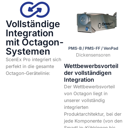
Vollständige
Integration
mit Octagon-
Systemen
PMS-B / PMS-FF / VenPad
LMS / GMS
Dickensensoren
Breitenkontrolle
ScenEx Pro integriert sich
Wettbewerbsvorteil
perfekt in die gesamte
der vollständigen
Octagon-Gerätelinie:
Integration
Der Wettbewerbsvorteil
von Octagon liegt in
unserer vollständig
integrierten
Produktarchitektur, bei der
jede Komponente (von den
SmartLip-Kühlringen bis