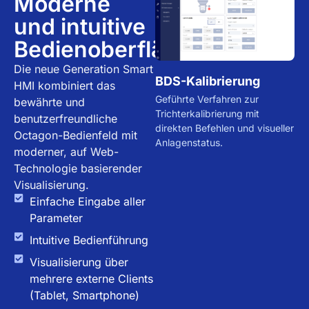
Moderne
und intuitive
Bedienoberfläche
Die neue Generation Smart
BDS-Kalibrierung
Profilanalyse
HMI kombiniert das
Geführte Verfahren zur
Kartesische und polare
bewährte und
Trichterkalibrierung mit
Visualisierung mit Seite-an-
benutzerfreundliche
direkten Befehlen und visueller
Seite-Vergleich und
Octagon-Bedienfeld mit
Anlagenstatus.
vollständigen Statistiken
moderner, auf Web-
(Durchschnitt, Min, Max,
Technologie basierender
Toleranz).
Visualisierung.
Einfache Eingabe aller
Parameter
Intuitive Bedienführung
Visualisierung über
mehrere externe Clients
(Tablet, Smartphone)