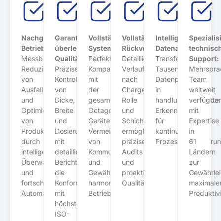
Nachgewiesene
Garantierte
Vollständige
Vollständige
Intelligente
Spezialis
Betriebseffizienz:
überlegene
Systemintegration:
Rückverfolgbarkeit:
Datenanalyse:
technisc
Messbare
Qualität:
Perfekte
Detaillierter
Transformation
Support:
Reduzierung
Präzise
Kompatibilität
Verlauf
Tausender
Mehrspra
von
Kontrolle
mit
nach
Datenpunkte
Team
Ausfallzeiten
von
der
Charge,
in
weltweit
und
Dicke,
gesamten
Rolle
handlungsrelevante
verfügbar
Optimierung
Breite
Octagon-
und
Erkenntnisse
mit
von
und
Gerätelinie,
Schicht,
für
Expertise
Produktionszyklen
Dosierung
Vermeidung
ermöglicht
kontinuierliche
in
durch
mit
von
präzise
Prozessverbesseru
61
intelligente
detaillierten
Kommunikationsproblemen
Audits
Ländern
Überwachung
Berichten,
und
und
zur
und
die
Gewährleistung
proaktives
Gewährlei
fortschrittliche
Konformität
harmonischen
Qualitätsmanagement
maximale
Automatisierung
mit
Betriebs
Produktivi
höchsten
ISO-