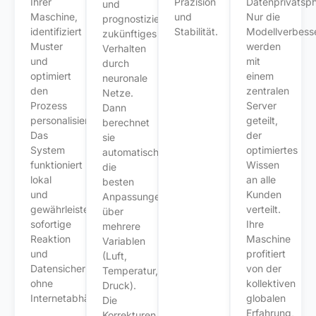
Ihrer
Präzision
Datenprivatsph
und
Maschine,
und
Nur die
prognostiziert
identifiziert
Stabilität.
Modellverbess
zukünftiges
Muster
werden
Verhalten
und
mit
durch
optimiert
einem
neuronale
den
zentralen
Netze.
Prozess
Server
Dann
personalisiert.
geteilt,
berechnet
Das
der
sie
System
optimiertes
automatisch
funktioniert
Wissen
die
lokal
an alle
besten
und
Kunden
Anpassungen
gewährleistet
verteilt.
über
sofortige
Ihre
mehrere
Reaktion
Maschine
Variablen
und
profitiert
(Luft,
Datensicherheit
von der
Temperatur,
ohne
kollektiven
Druck).
Internetabhängigkeit.
globalen
Die
Erfahrung,
Korrekturen