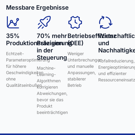
Messbare Ergebnisse
35%
70% mehr
Betriebseffizienz
Wirtschaftli
Produktionssteigerung
Präzision
(OEE)
und
in der
Nachhaltigke
Echtzeit-
Weniger
Steuerung
Parameteroptimierung
Unterbrechungen
Abfallreduzierung,
für höhere
und manuelle
Energieoptimierun
Machine-
Geschwindigkeiten
Anpassungen,
und effizienter
Learning-
ohne
stabilerer
Ressourceneinsat
Algorithmen
Qualitätseinbußen
Betrieb
korrigieren
Abweichungen,
bevor sie das
Produkt
beeinträchtigen