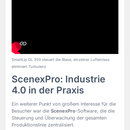
SmartLip DL 350 steuert die Blase, einzelner Lufteinlass
eliminiert Turbulenz
ScenexPro: Industrie
4.0 in der Praxis
Ein weiterer Punkt von großem Interesse für die
Besucher war die
ScenexPro
-Software, die die
Steuerung und Überwachung der gesamten
Produktionslinie zentralisiert.