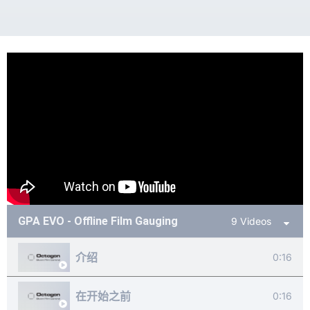
GPA EVO - Offline Film Gauging
9 Videos
介绍
0:16
在开始之前
0:16