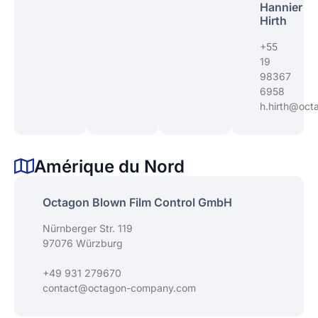
Hannier
Hirth
+55
19
98367
6958
h.hirth@oct
Amérique du Nord
Octagon Blown Film Control GmbH
Nürnberger Str. 119
97076 Würzburg
+49 931 279670
contact@octagon-company.com