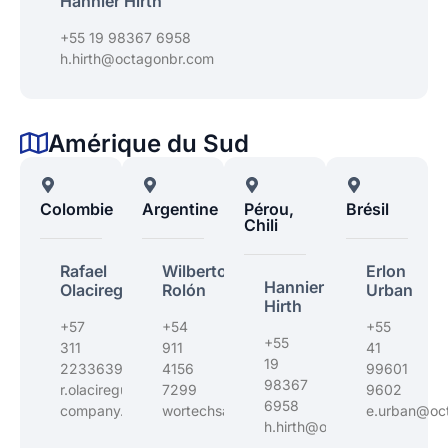
Hannier Hirth
+55 19 98367 6958
h.hirth@octagonbr.com
Amérique du Sud
Colombie
Argentine
Pérou,
Brésil
Chili
Rafael
Wilberto
Erlon
Hannier
Olaciregui
Rolón
Urban
Hirth
+57
+54
+55
+55
311
911
41
19
2233639
4156
99601
98367
r.olaciregui@octagon-
7299
9602
6958
company.com
wortechsa@gmail.com
e.urban@oc
h.hirth@octagonbr.com